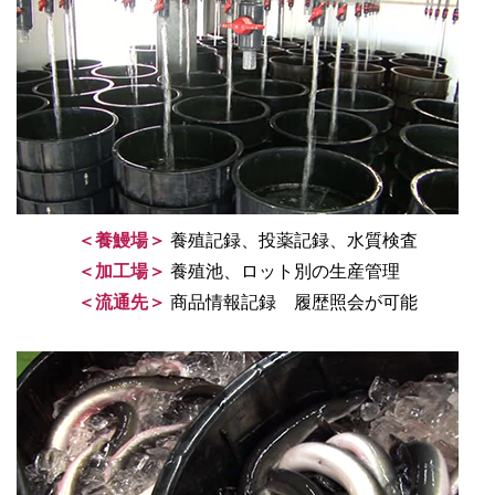
＜養鰻場＞
養殖記録、投薬記録、水質検査
＜加工場＞
養殖池、ロット別の生産管理
＜流通先＞
商品情報記録 履歴照会が可能