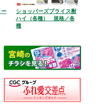
クー
ショッパーズプライス酎
ハイ（各種） 規格／各
種