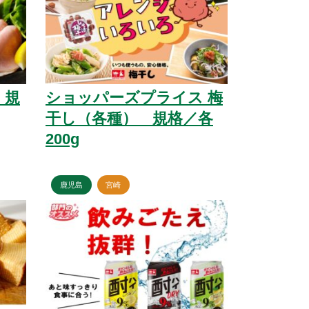
 規
ショッパーズプライス 梅
干し（各種） 規格／各
200g
鹿児島
宮崎