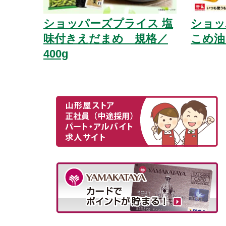
ショッパーズプライス 塩
ショ
味付きえだまめ 規格／
こめ油
400g