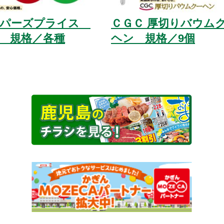
ッパーズプライス
ＣＧＣ 厚切りバウム
 規格／各種
ヘン 規格／9個