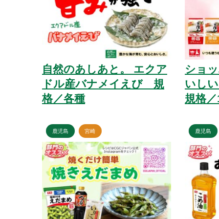
自然のあしあと。 エクア
ショッ
ドル産バナメイえび 規
いしい
格／各種
規格／1
鹿児島
宮崎
鹿児島