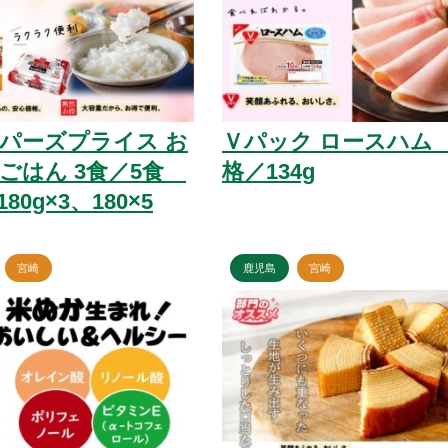
パーズプライス お
Ｖパック ロースハム
ごはん 3食／5食
格／134g
80g×3、180×5
宮崎
鹿児島
宮崎