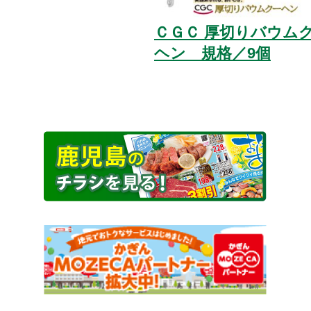
ＣＧＣ 厚切りバウム
ヘン 規格／9個