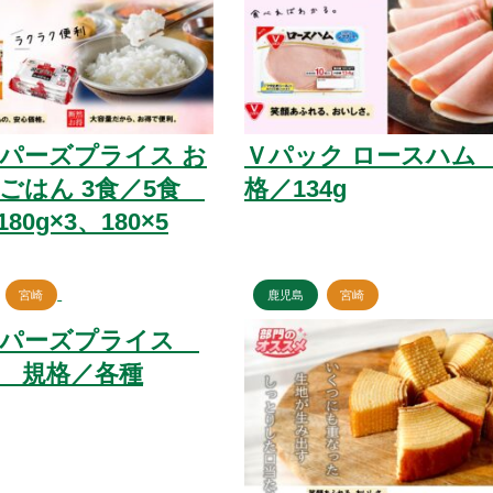
パーズプライス お
Ｖパック ロースハム
ごはん 3食／5食
格／134g
80g×3、180×5
宮崎
鹿児島
宮崎
ッパーズプライス
 規格／各種