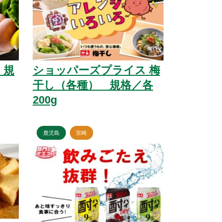
 規
ショッパーズプライス 梅
干し（各種） 規格／各
200g
鹿児島
宮崎