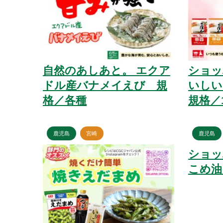
自然のあしあと。 エクア
ショッ
ドル産バナメイえび 規
いしい
格／各種
規格／1
鹿児島
宮崎
鹿児島
ショ
こめ油