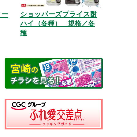
クー
ショッパーズプライス酎
ハイ（各種） 規格／各
種